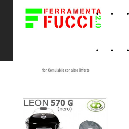
Home
Servizi
Page
Home
Servizi
Page
Non Comulabile con altre Offerte